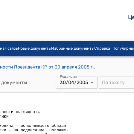
Ц
ная связь
Новые документы
Избранные документы
Справка
Популярны
Распоряжение исполняющего обязанности Президента КР от 30 апреля 2005 года РП №143 (подписание Соглаше- ния по софинансированию проекта "Сельские инвестиции" между Правитель- ством Кыргызской Республики, Азиатским банком развития и Агентством развития и инвестирования сообществ в рамках гранта)
Редакция
 документы
30/04/2005