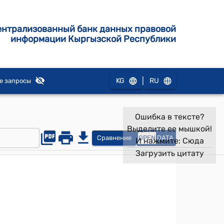
ентрализованный банк данных правовой
информации Кыргызской Республики
|
KG
RU
е запросы
Ошибка в тексте?
Выделите ее мышкой!
Сравнение
OPEN
DATA
И нажмите:
Сюда
Загрузить цитату