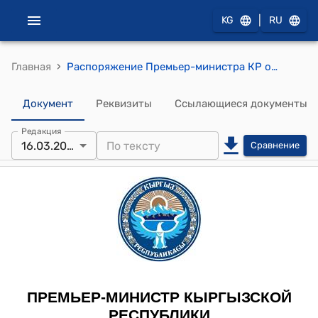
|
KG
RU
›
Главная
Распоряжение Премьер-министра КР от 19 марта 2009 года № 107 (Об утверждении структуры и штатной численности центрального аппарата Государственного агентства информационных ресурсов и технологий при Правительстве Кыргызской Республики)
Документ
Реквизиты
Ссылающиеся документы
Редакция
16.03.2009
Сравнение