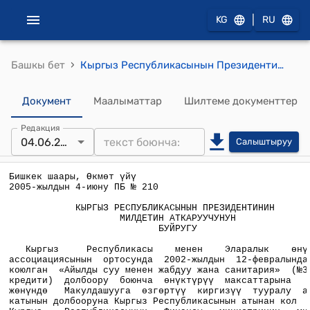
|
KG
RU
›
Башкы бет
Кыргыз Республикасынын Президентинин милдетин аткаруучунун 2005-жылдын 4-июнундагы ПБ № 210 буйругу
Документ
Маалыматтар
Шилтеме документтер
Редакция
04.06.2005
Салыштыруу