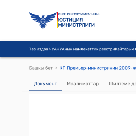
КЫРГЫЗ РЕСПУБЛИКАСЫНЫН
ЮСТИЦИЯ
МИНИСТРЛИГИ
Тез издөө ЧУА
ЧУАнын мамлекеттик реестри
Кайтарым
›
Башкы бет
Документ
Маалыматтар
Шилтеме д