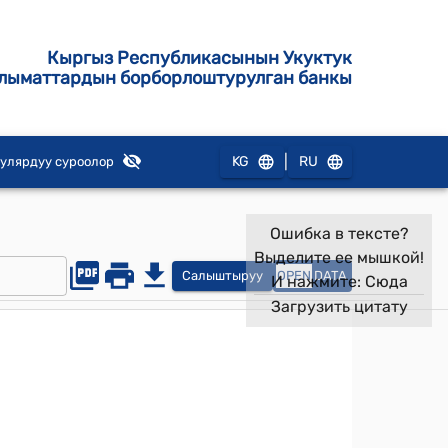
Кыргыз Республикасынын Укуктук
лыматтардын борборлоштурулган банкы
|
KG
RU
улярдуу суроолор
Ошибка в тексте?
Выделите ее мышкой!
Салыштыруу
OPEN
DATA
И нажмите:
Сюда
Загрузить цитату