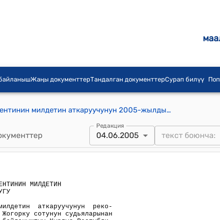
маа
 байланыш
Жаңы документтер
Тандалган документтер
Сурап билүү
Поп
Кыргыз Республикасынын Президентинин милдетин аткаруучунун 2005-жылдын 4-июнундагы ПБ №209 буйругу
Редакция
окументтер
04.06.2005