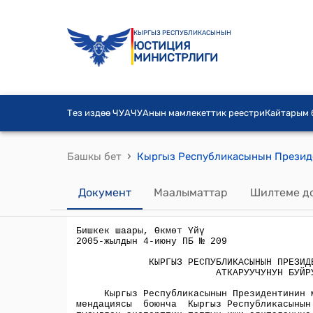
КЫРГЫЗ РЕСПУБЛИКАСЫНЫН
ЮСТИЦИЯ
МИНИСТРЛИГИ
Тез издөө ЧУА
ЧУАнын мамлекеттик реестри
Кайтарым
›
Башкы бет
Документ
Маалыматтар
Шилтеме д