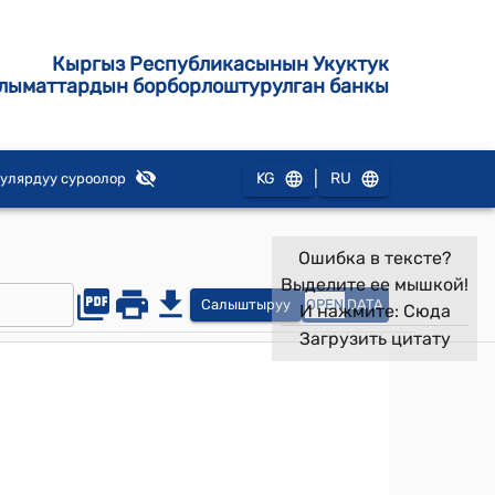
Кыргыз Республикасынын Укуктук
лыматтардын борборлоштурулган банкы
|
KG
RU
улярдуу суроолор
Ошибка в тексте?
Выделите ее мышкой!
Салыштыруу
OPEN
DATA
И нажмите:
Сюда
Загрузить цитату