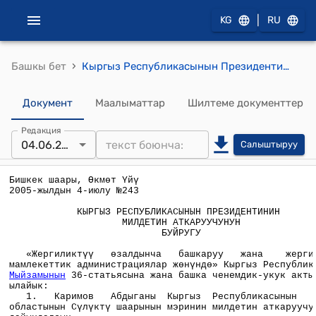
|
KG
RU
›
Башкы бет
Кыргыз Республикасынын Президентинин милдетин аткаруучунун 2005-жылдын 4-июлундагы №243 буйругу
Документ
Маалыматтар
Шилтеме документтер
Редакция
04.06.2005
Салыштыруу