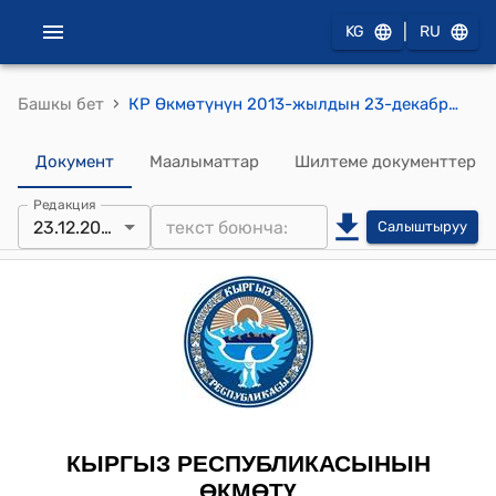
|
KG
RU
›
Башкы бет
КР Өкмөтүнүн 2013-жылдын 23-декабрындагы № 504-б (Кыргыз Республикасынын Өкмөтүнүн 2012-жылдын 5-октябрындагы № 482-б буйругуна өзгөртүү киргизүү боюнча) буйругу
Документ
Маалыматтар
Шилтеме документтер
Редакция
23.12.2013
Салыштыруу