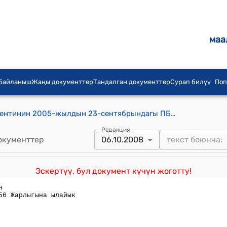
маа
 байланыш
Жаңы документтер
Тандалган документтер
Сурап билүү
Поп
Кыргыз Республикасынын Президентинин 2005-жылдын 23-сентябрындагы ПБ № 330 буйругу
Редакция
окументтер
06.10.2008
Эскертүү, бул документ күчүн жоготту!