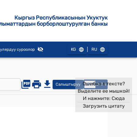
Кыргыз Республикасынын Укуктук
лыматтардын борборлоштурулган банкы
|
KG
RU
улярдуу суроолор
Ошибка в тексте?
Салыштыруу
OPEN
DATA
Выделите ее мышкой!
И нажмите:
Сюда
Загрузить цитату