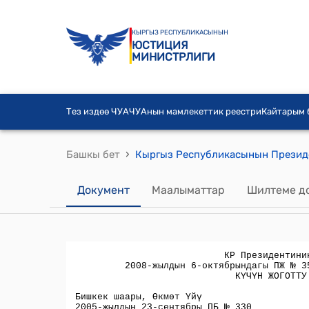
КЫРГЫЗ РЕСПУБЛИКАСЫНЫН
ЮСТИЦИЯ
МИНИСТРЛИГИ
Тез издөө ЧУА
ЧУАнын мамлекеттик реестри
Кайтарым
›
Башкы бет
Документ
Маалыматтар
Шилтеме д