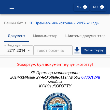
|
KG
RU
›
Башкы бет
КР Премьер-министринин 2013-жылдын 9-апрелиндеги № 125 (Кыргыз Республикасынын Коргоо министрлигинин коллегиясынын мүчөлөрүн бекитүү тууралуу) буйругу
Документ
Маалыматтар
Шилтеме документтер
Редакция
27.11.2014
Салыштыруу
Эскертүү, бул документ күчүн жоготту!