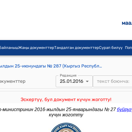
маа
 байланыш
Жаңы документтер
Тандалган документтер
Сурап билүү
Поп
КР Премьер-министринин 2013-жылдын 25-июнундагы № 287 (Кыргыз Республикасынын Премьер-министринин 2011-жылдын 16-февралындагы № 114 буйругуна өзгөртүүлөрдмү киргизүү боюнча) буйругу
Редакция
окументтер
25.01.2016
Эскертүү, бул документ күчүн жоготту!