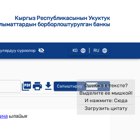
Кыргыз Республикасынын Укуктук
лыматтардын борборлоштурулган банкы
|
KG
RU
улярдуу суроолор
Ошибка в тексте?
Салыштыруу
OPEN
DATA
Выделите ее мышкой!
И нажмите:
Сюда
Загрузить цитату