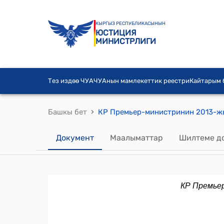
КЫРГЫЗ РЕСПУБЛИКАСЫНЫН
ЮСТИЦИЯ
МИНИСТРЛИГИ
Тез издөө ЧУА
ЧУАнын мамлекеттик реестри
Кайтарым
›
Башкы бет
Документ
Маалыматтар
Шилтеме д