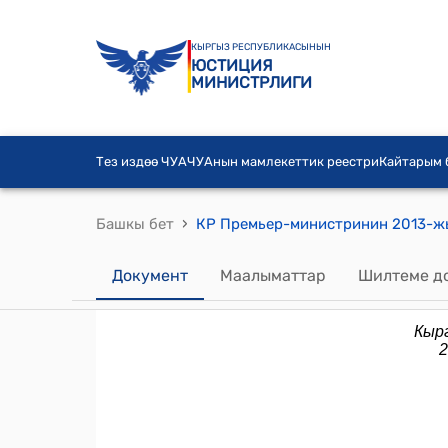
КЫРГЫЗ РЕСПУБЛИКАСЫНЫН
ЮСТИЦИЯ
МИНИСТРЛИГИ
Тез издөө ЧУА
ЧУАнын мамлекеттик реестри
Кайтарым
›
Башкы бет
Документ
Маалыматтар
Шилтеме д