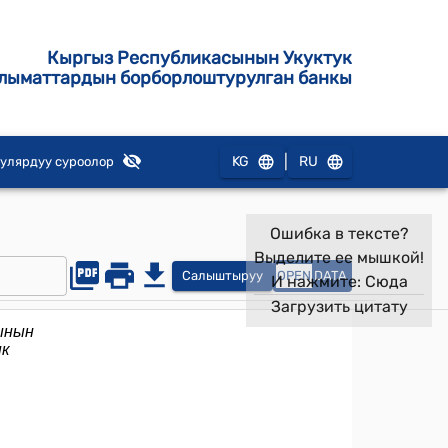
Кыргыз Республикасынын Укуктук
лыматтардын борборлоштурулган банкы
|
KG
RU
улярдуу суроолор
Ошибка в тексте?
Выделите ее мышкой!
Салыштыруу
OPEN
DATA
И нажмите:
Сюда
Загрузить цитату