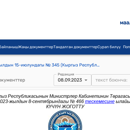
маа
 байланыш
Жаңы документтер
Тандалган документтер
Сурап билүү
Поп
КР Премьер-министринин 2013-жылдын 15-июлундагы № 345 (Кыргыз Республикасынын Өкмөтүнө караштуу Мамлекеттик каттоо кызматынын коллегиясынын мүчөлөрүн бекитүү тууралуу) буйругу
Редакция
окументтер
08.09.2023