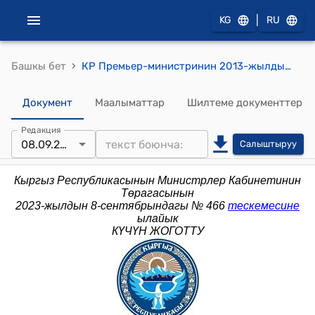
|
KG
RU
›
Башкы бет
КР Премьер-министринин 2013-жылдын 15-июлундагы № 345 (Кыргыз Республикасынын Өкмөтүнө караштуу Мамлекеттик каттоо кызматынын коллегиясынын мүчөлөрүн бекитүү тууралуу) буйругу
Документ
Маалыматтар
Шилтеме документтер
Редакция
08.09.2023
Салыштыруу