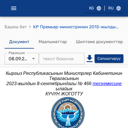
|
KG
RU
›
Башкы бет
КР Премьер-министринин 2013-жылдын 12-августундагы № 387 (Кыргыз Республикасынын Өкмөтүнө караштуу Мамлекеттик бажы кызматынын коллегия мүчөлөрү бекитүү тууралуу) буйругу
Документ
Маалыматтар
Шилтеме документтер
Редакция
08.09.2023
Салыштыруу