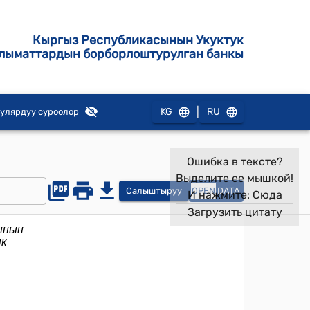
Кыргыз Республикасынын Укуктук
лыматтардын борборлоштурулган банкы
|
KG
RU
улярдуу суроолор
Ошибка в тексте?
Выделите ее мышкой!
Салыштыруу
OPEN
DATA
И нажмите:
Сюда
Загрузить цитату