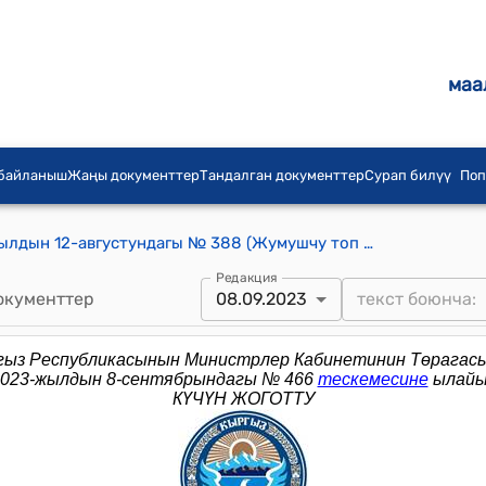
маа
 байланыш
Жаңы документтер
Тандалган документтер
Сурап билүү
Поп
КР Премьер-министринин 2013-жылдын 12-августундагы № 388 (Жумушчу топ түзүү боюнча) буйругу
Редакция
окументтер
08.09.2023