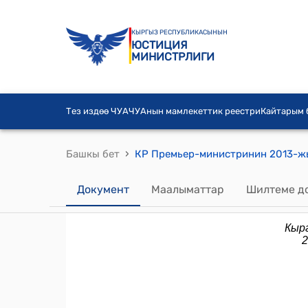
КЫРГЫЗ РЕСПУБЛИКАСЫНЫН
ЮСТИЦИЯ
МИНИСТРЛИГИ
Тез издөө ЧУА
ЧУАнын мамлекеттик реестри
Кайтарым
›
Башкы бет
Документ
Маалыматтар
Шилтеме д