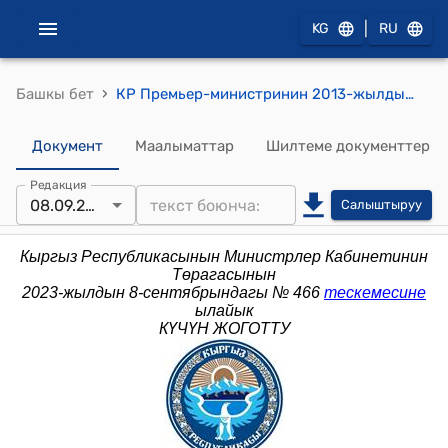
|
KG
RU
›
Башкы бет
КР Премьер-министринин 2013-жылдын 13-августундагы № 390 (Кыргыз Республикасынын Өкмөтүнө караштуу Жергиликтүү өз алдынча башкаруу иштери жана этностор аралык мамилелер боюнча, мамлекеттик агенттиктин коллегиясынын мүчөлөрүн бекитүү тууралуу) буйругу
Документ
Маалыматтар
Шилтеме документтер
Редакция
08.09.2023
Салыштыруу