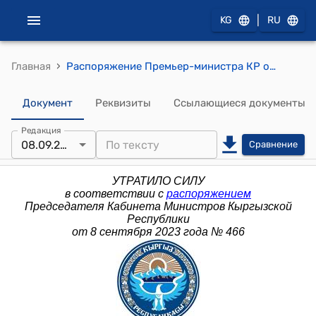
|
KG
RU
›
Главная
Распоряжение Премьер-министра КР от 23 августа 2013 года № 412 (О направлении кыргызской части комиссии для участия в очередном заседании Совместной комиссии по демаркации государственной границы между Кыргызской Республикой и Республикой Казахстан)
Документ
Реквизиты
Ссылающиеся документы
Редакция
08.09.2023
Сравнение