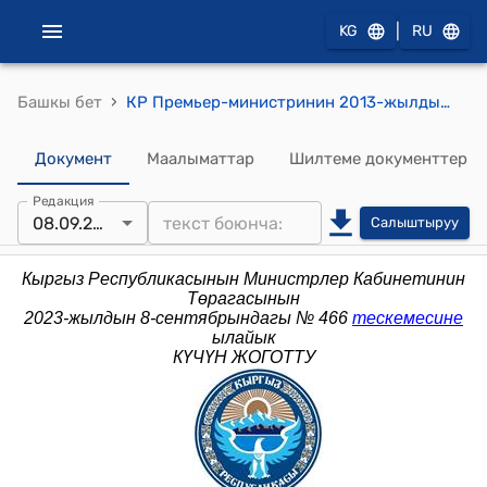
|
KG
RU
›
Башкы бет
КР Премьер-министринин 2013-жылдын 5-сентябрындагы № 433 (Кыргыз Республикасынын Өкмөтүнө караштуу Ветеринардык жана фитосанитардык коопсуздук боюнча мамлекеттик инспекциянын коллегия мүчөлөрүн бекитүү тууралуу) буйругу
Документ
Маалыматтар
Шилтеме документтер
Редакция
08.09.2023
Салыштыруу