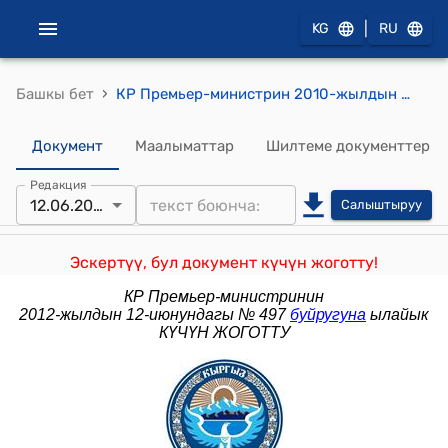
|
KG
RU
›
Башкы бет
КР Премьер-министрин 2010-жылдын 28-августундагы № 57 (Ө.Т. Барбаев жөнүндө) тескемеси
Документ
Маалыматтар
Шилтеме документтер
Редакция
12.06.2012
Салыштыруу
Эскертүү, бул документ күчүн жоготту!