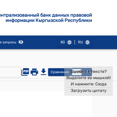
ентрализованный банк данных правовой
информации Кыргызской Республики
|
KG
RU
е запросы
Ошибка в тексте?
Сравнение
OPEN
DATA
Выделите ее мышкой!
И нажмите:
Сюда
Загрузить цитату