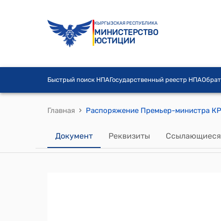
КЫРГЫЗСКАЯ РЕСПУБЛИКА
МИНИСТЕРСТВО
ЮСТИЦИИ
Быстрый поиск НПА
Государственный реестр НПА
Обрат
›
Главная
Документ
Реквизиты
Ссылающиеся