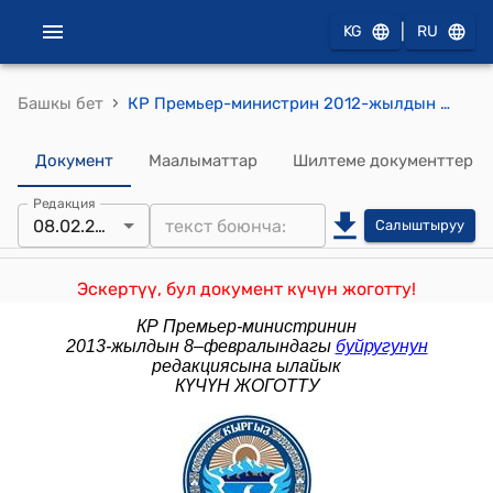
|
KG
RU
›
Башкы бет
КР Премьер-министрин 2012-жылдын 2-мартындагы № 273 (Кыргыз Республикасынын Транспорт жана коммуникациялар министрлигинин коллегия мүчөлөрү бекитүү боюнча) буйругу
Документ
Маалыматтар
Шилтеме документтер
Редакция
08.02.2013
Салыштыруу
Эскертүү, бул документ күчүн жоготту!