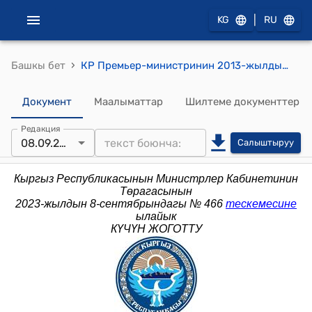
|
KG
RU
›
Башкы бет
КР Премьер-министринин 2013-жылдын 18-октябрындагы № 485 (Ведомстволор аралык комиссия түзүү боюнча) буйругу
Документ
Маалыматтар
Шилтеме документтер
Редакция
08.09.2023
Салыштыруу