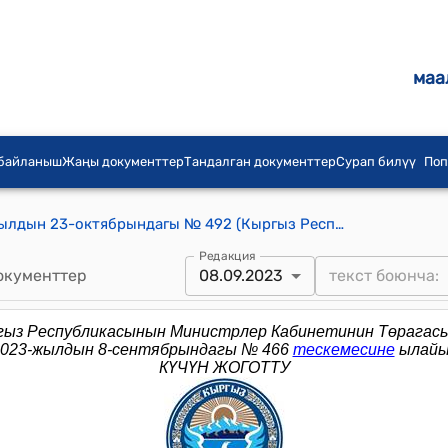
маа
 байланыш
Жаңы документтер
Тандалган документтер
Сурап билүү
Поп
КР Премьер-министринин 2013-жылдын 23-октябрындагы № 492 (Кыргыз Республикасынын Премьер-министринин 2013-жылдын 1-октябрындагы № 468 буйругуна толуктоо киргизүү тууралуу) буйругу
Редакция
окументтер
08.09.2023