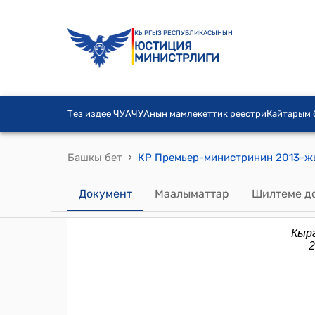
КЫРГЫЗ РЕСПУБЛИКАСЫНЫН
ЮСТИЦИЯ
МИНИСТРЛИГИ
Тез издөө ЧУА
ЧУАнын мамлекеттик реестри
Кайтарым
›
Башкы бет
Документ
Маалыматтар
Шилтеме д