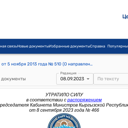
Ц
ная связь
Новые документы
Избранные документы
Справка
Популярны
Распоряжение Премьер-министра КР от 5 ноября 2013 года № 510 (О направлении кыргызской части комиссии в город Алматы для участия в очередном заседании Совместной комиссии по демаркации государственной границы между Кыргызской Республикой и Республикой Казахстан)
Редакция
 документы
08.09.2023