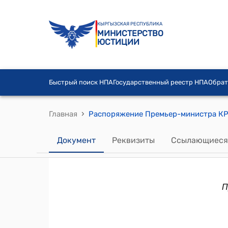
КЫРГЫЗСКАЯ РЕСПУБЛИКА
МИНИСТЕРСТВО
ЮСТИЦИИ
Быстрый поиск НПА
Государственный реестр НПА
Обрат
›
Главная
Документ
Реквизиты
Ссылающиеся