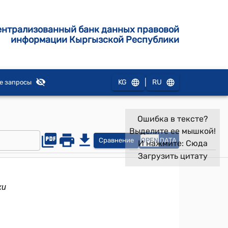
ентрализованный банк данных правовой
информации Кыргызской Республики
|
KG
RU
е запросы
Ошибка в тексте?
Выделите ее мышкой!
Сравнение
OPEN
DATA
И нажмите:
Сюда
Загрузить цитату