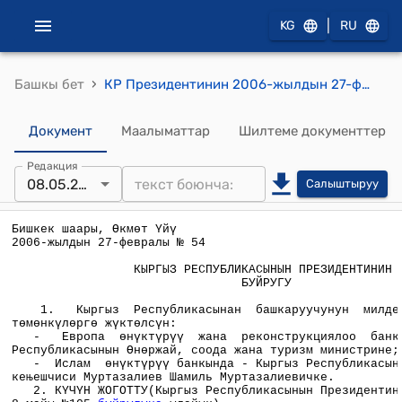
|
KG
RU
›
Башкы бет
КР Президентинин 2006-жылдын 27-февралындагы РП №54 буйругу
Документ
Маалыматтар
Шилтеме документтер
Редакция
08.05.2007
Салыштыруу