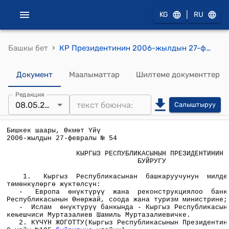
|
KG
RU
›
Башкы бет
КР Президентинин 2006-жылдын 27-февралындагы РП №54 буйругу
Документ
Маалыматтар
Шилтеме документтер
Редакция
08.05.2007
Салыштыруу