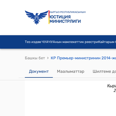
КЫРГЫЗ РЕСПУБЛИКАСЫНЫН
ЮСТИЦИЯ
МИНИСТРЛИГИ
Тез издөө ЧУА
ЧУАнын мамлекеттик реестри
Кайтарым
›
Башкы бет
Документ
Маалыматтар
Шилтеме д