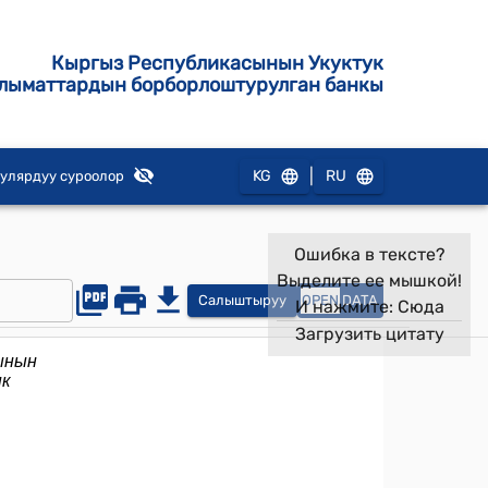
Кыргыз Республикасынын Укуктук
лыматтардын борборлоштурулган банкы
|
KG
RU
улярдуу суроолор
Ошибка в тексте?
Выделите ее мышкой!
Салыштыруу
OPEN
DATA
И нажмите:
Сюда
Загрузить цитату