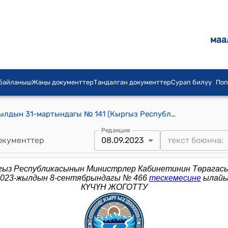
маа
 байланыш
Жаңы документтер
Тандалган документтер
Сурап билүү
Поп
КР Премьер-министринин 2014-жылдын 31-мартындагы № 141 (Кыргыз Республикасынын Премьер-министринин 2013-жылдын 5-сентябрындагы № 433 буйругуна өзгөртүүлөрдү киргизүү тууралуу) буйругу
Редакция
окументтер
08.09.2023