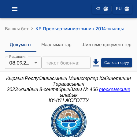
|
KG
RU
›
Башкы бет
КР Премьер-министринин 2014-жылдын 12-февралындагы № 68 (Ведомстволор аралык жумушчу топ түзүү боюнча) буйругу
Документ
Маалыматтар
Шилтеме документтер
Редакция
08.09.2023
Салыштыруу