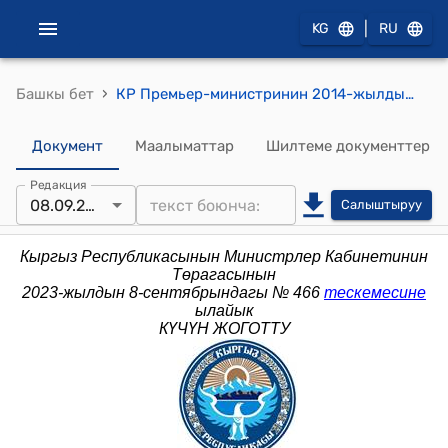
|
KG
RU
›
Башкы бет
КР Премьер-министринин 2014-жылдын 12-февралындагы № 67 (Кыргыз Республикасынын ички иштер органдарынын жана башка укук коргоо органдарынын убактылуу кармоо жайларында медициналык кызмат көрсөтүүнүн Кыргыз Республикасы үчүн ыңгайлуу моделин куруу боюнча сунуштарды иштеп чыгуу максатында ведомстволор аралык жумушчу топ түзүү боюнча) буйругу
Документ
Маалыматтар
Шилтеме документтер
Редакция
08.09.2023
Салыштыруу