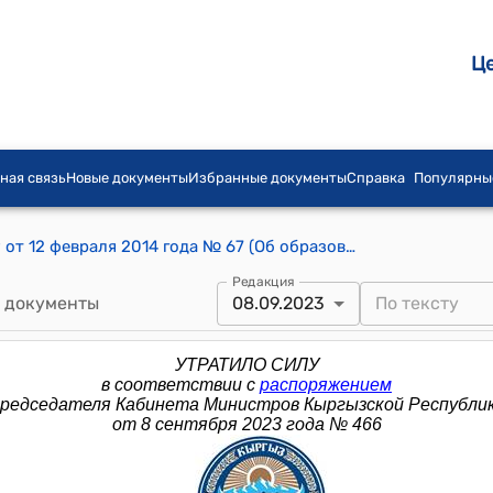
Ц
ная связь
Новые документы
Избранные документы
Справка
Популярны
Распоряжение Премьер-министра КР от 12 февраля 2014 года № 67 (Об образовании межведомственной рабочей группы для выработки предложений по построению приемлемой модели для Кыргызской Республики предоставления медицинских услуг в изоляторах временного содержания органов внутренних дел Кыргызской Республики и других правоохранительных органов)
Редакция
 документы
08.09.2023