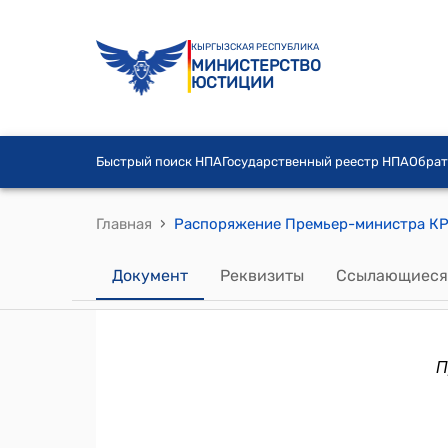
КЫРГЫЗСКАЯ РЕСПУБЛИКА
МИНИСТЕРСТВО
ЮСТИЦИИ
Быстрый поиск НПА
Государственный реестр НПА
Обрат
›
Главная
Документ
Реквизиты
Ссылающиеся