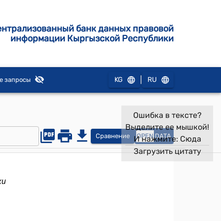
ентрализованный банк данных правовой
информации Кыргызской Республики
|
KG
RU
е запросы
Ошибка в тексте?
Выделите ее мышкой!
Сравнение
OPEN
DATA
И нажмите:
Сюда
Загрузить цитату