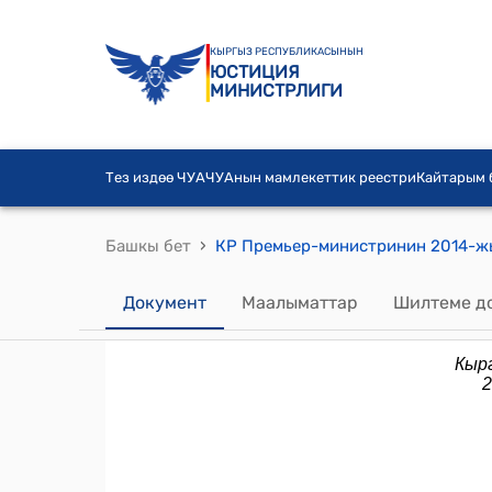
КЫРГЫЗ РЕСПУБЛИКАСЫНЫН
ЮСТИЦИЯ
МИНИСТРЛИГИ
Тез издөө ЧУА
ЧУАнын мамлекеттик реестри
Кайтарым
›
Башкы бет
Документ
Маалыматтар
Шилтеме д