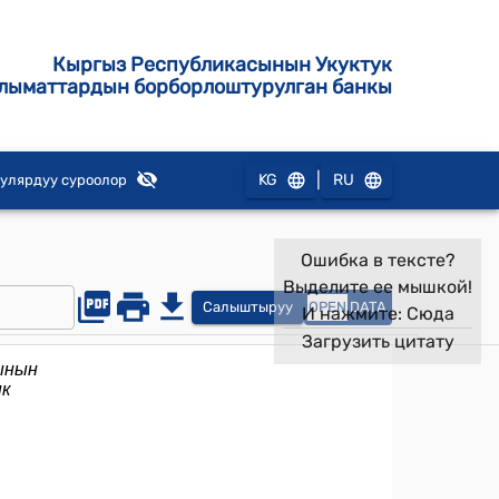
Кыргыз Республикасынын Укуктук
лыматтардын борборлоштурулган банкы
|
KG
RU
улярдуу суроолор
Ошибка в тексте?
Выделите ее мышкой!
Салыштыруу
OPEN
DATA
И нажмите:
Сюда
Загрузить цитату