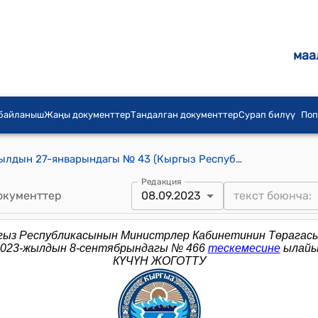
маа
 байланыш
Жаңы документтер
Тандалган документтер
Сурап билүү
Поп
КР Премьер-министринин 2014-жылдын 27-январындагы № 43 (Кыргыз Республикасы менен Казакстан Республикасынын ортосундагы Мамлекеттик чек араны демаркациялоо боюнча биргелешкен комиссиянын кезектеги жыйынына катышуу үчүн комиссиянын кыргыз бөлүгүн жиберүү тууралуу) буйругу
Редакция
окументтер
08.09.2023