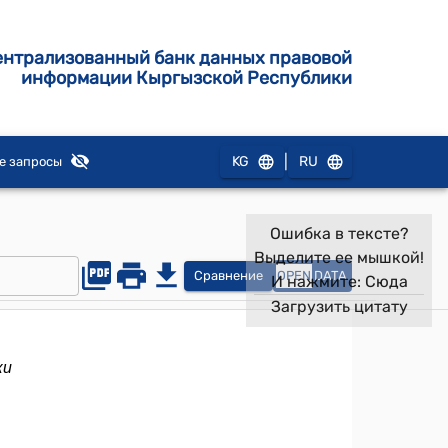
ентрализованный банк данных правовой
информации Кыргызской Республики
|
KG
RU
е запросы
Ошибка в тексте?
Выделите ее мышкой!
Сравнение
OPEN
DATA
И нажмите:
Сюда
Загрузить цитату