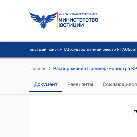
КЫРГЫЗСКАЯ РЕСПУБЛИКА
МИНИСТЕРСТВО
ЮСТИЦИИ
Быстрый поиск НПА
Государственный реестр НПА
Обрат
›
Главная
Документ
Реквизиты
Ссылающиеся