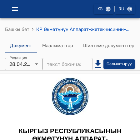
|
KG
RU
›
Башкы бет
КР Өкмөтүнүн Аппарат-жетекчисинин-министрдин 2009-жылдын 28-апрелиндеги № 61 (Р.И. Ибраимов жана Б.С.Ахматовго ишеним кат берүү боюнча) буйругу
Документ
Маалыматтар
Шилтеме документтер
Редакция
28.04.2009
Салыштыруу