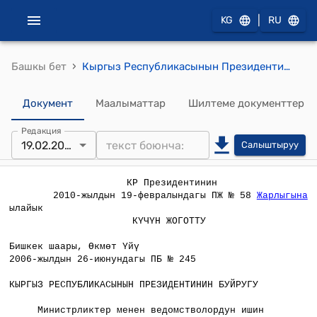
|
KG
RU
›
Башкы бет
Кыргыз Республикасынын Президентинин 2006-жылдын 26-июнундагы ПБ № 245 буйругу
Документ
Маалыматтар
Шилтеме документтер
Редакция
19.02.2010
Салыштыруу