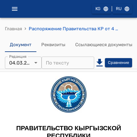
|
KG
RU
›
Главная
Распоряжение Правительства КР от 4 марта 2014 года № 62-р (Об одобрении проекта Письма-Соглашения между Правительством Кыргызской Республики и Международной ассоциацией развития о предоставлении гранта (MDTF ТF013478) на улучшение управления государственным имуществом)
Документ
Реквизиты
Ссылающиеся документы
Редакция
04.03.2014
Сравнение