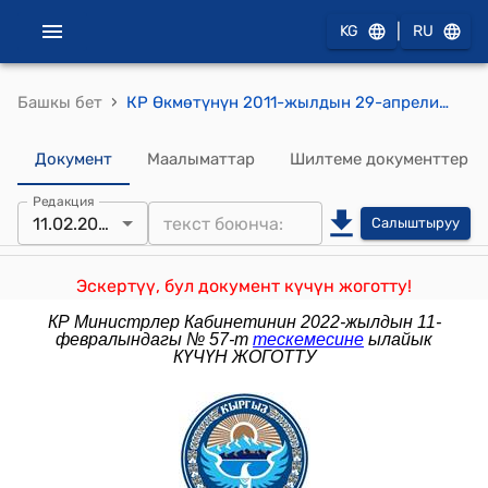
|
KG
RU
›
Башкы бет
КР Өкмөтүнүн 2011-жылдын 29-апрелиндеги № 147-б (Кыргыз Республикасынын Өкмөтүнүн 2010-жылдын 3-сентябрындагы № 63-б буйругуна өзгөртүүлөрдү киргизүү тууралуу) буйругу
Документ
Маалыматтар
Шилтеме документтер
Редакция
11.02.2022
Салыштыруу
Эскертүү, бул документ күчүн жоготту!