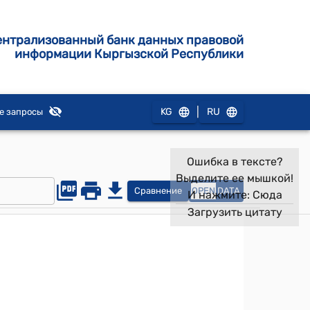
ентрализованный банк данных правовой
информации Кыргызской Республики
|
KG
RU
е запросы
Ошибка в тексте?
Выделите ее мышкой!
Сравнение
OPEN
DATA
И нажмите:
Сюда
Загрузить цитату