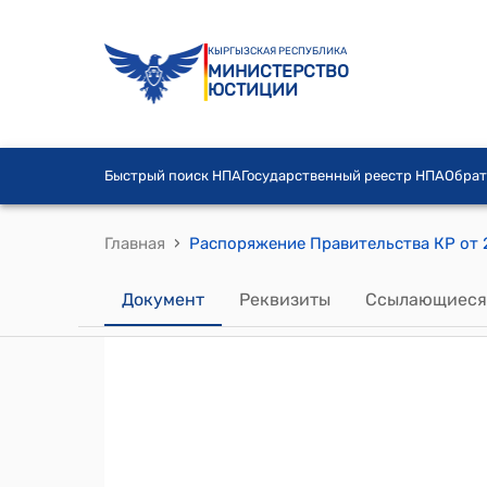
КЫРГЫЗСКАЯ РЕСПУБЛИКА
МИНИСТЕРСТВО
ЮСТИЦИИ
Быстрый поиск НПА
Государственный реестр НПА
Обрат
›
Главная
Документ
Реквизиты
Ссылающиеся