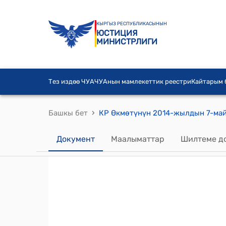
КЫРГЫЗ РЕСПУБЛИКАСЫНЫН
ЮСТИЦИЯ
МИНИСТРЛИГИ
Тез издөө ЧУА
ЧУАнын мамлекеттик реестри
Кайтарым
›
Башкы бет
Документ
Маалыматтар
Шилтеме д