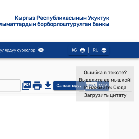
Кыргыз Республикасынын Укуктук
лыматтардын борборлоштурулган банкы
|
KG
RU
улярдуу суроолор
Ошибка в тексте?
Выделите ее мышкой!
Салыштыруу
OPEN
DATA
И нажмите:
Сюда
Загрузить цитату