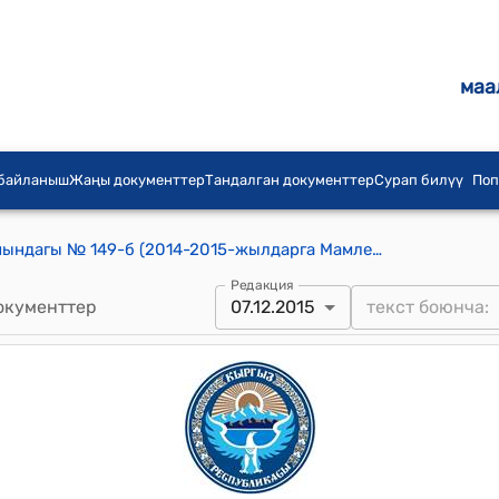
маа
 байланыш
Жаңы документтер
Тандалган документтер
Сурап билүү
Поп
КР Өкмөтүнүн 2014-жылдын 7-майындагы № 149-б (2014-2015-жылдарга Мамлекеттик социалдык камсыздандырууга карата камсыздандыруу төгүмдөрүн башкарууну өркүндөтүү боюнча иш-чаралар планы бекитүү боюнча) буйругу
Редакция
окументтер
07.12.2015