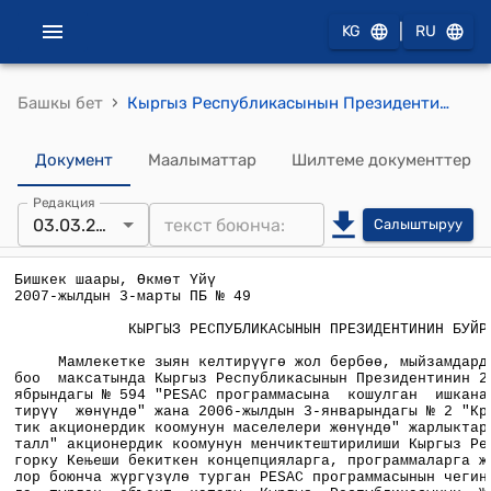
|
KG
RU
›
Башкы бет
Кыргыз Республикасынын Президентинин 2007-жылдын 3-мартындагы № 49 "Кристалл" акционердик коомунун акцияларынын мамлекеттик пакетин мамлекеттик менчикти менчиктештирүү программасынын жана жол-жоболордун чегинен тышкары сатылып жаткандыгынын негиздериниликтөө үчүн төмөнкү курамдгы мамлекеттик комиссия түзүлүшү жөнүндө" Буйругу
Документ
Маалыматтар
Шилтеме документтер
Редакция
03.03.2007
Салыштыруу