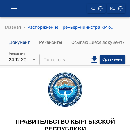
|
KG
RU
›
Главная
Распоряжение Премьер-министра КР от 24 декабря 2009 года № 461 (О Кулматове К.К.)
Документ
Реквизиты
Ссылающиеся документы
Редакция
24.12.2009
Сравнение