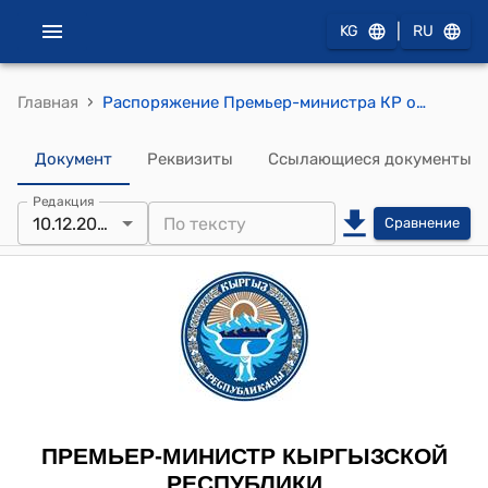
|
KG
RU
›
Главная
Распоряжение Премьер-министра КР от 10 декабря 2009 года № 393 (О Муканбетове С.Т.)
Документ
Реквизиты
Ссылающиеся документы
Редакция
10.12.2009
Сравнение