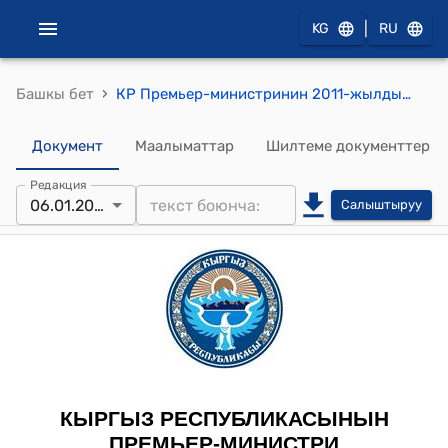
|
KG
RU
›
Башкы бет
КР Премьер-министринин 2011-жылдын 6-январындагы № 33 (Ф.А.Ниязов жөнүндө) буйругу
Документ
Маалыматтар
Шилтеме документтер
Редакция
06.01.2011
Салыштыруу