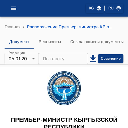
|
KG
RU
›
Главная
Распоряжение Премьер-министра КР от 6 января 2011 года № 33 (О Ниязове Ф.А.)
Документ
Реквизиты
Ссылающиеся документы
Редакция
06.01.2011
Сравнение