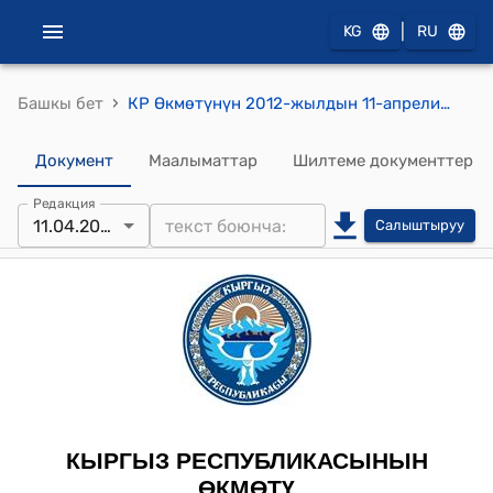
|
KG
RU
›
Башкы бет
КР Өкмөтүнүн 2012-жылдын 11-апрелиндеги № 140-б (Ш.Ж. Жоробекова тууралуу) буйругу
Документ
Маалыматтар
Шилтеме документтер
Редакция
11.04.2012
Салыштыруу