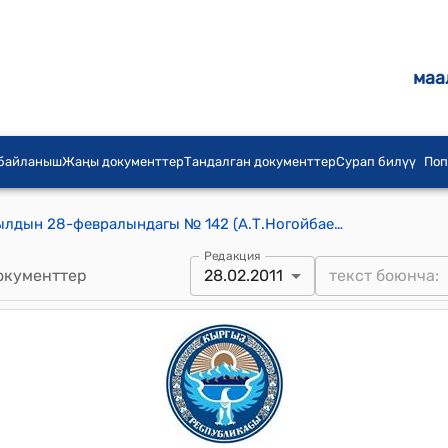
маа
 байланыш
Жаңы документтер
Тандалган документтер
Сурап билүү
Поп
КР Премьер-министринин 2011-жылдын 28-февралындагы № 142 (А.Т.Ногойбаев жөнүндө) буйругу
Редакция
окументтер
28.02.2011