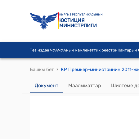
КЫРГЫЗ РЕСПУБЛИКАСЫНЫН
ЮСТИЦИЯ
МИНИСТРЛИГИ
Тез издөө ЧУА
ЧУАнын мамлекеттик реестри
Кайтарым
›
Башкы бет
Документ
Маалыматтар
Шилтеме д