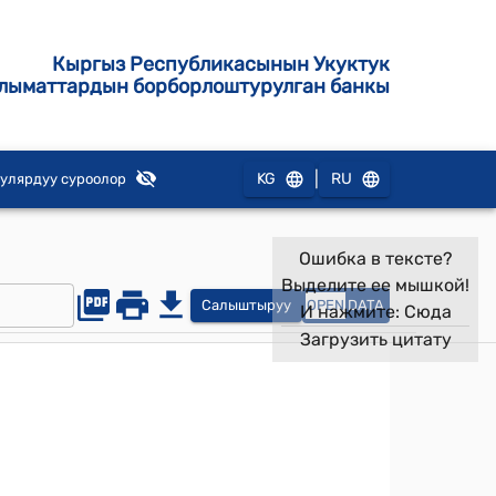
Кыргыз Республикасынын Укуктук
лыматтардын борборлоштурулган банкы
|
KG
RU
улярдуу суроолор
Ошибка в тексте?
Выделите ее мышкой!
Салыштыруу
OPEN
DATA
И нажмите:
Сюда
Загрузить цитату