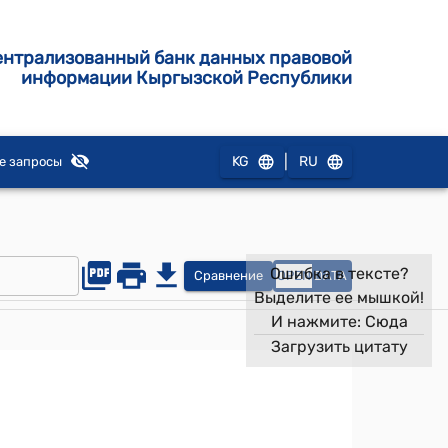
ентрализованный банк данных правовой
информации Кыргызской Республики
|
KG
RU
е запросы
Ошибка в тексте?
Сравнение
OPEN
DATA
Выделите ее мышкой!
И нажмите:
Сюда
Загрузить цитату