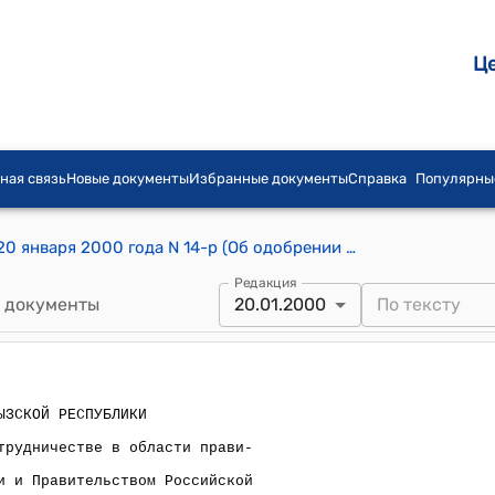
Ц
ная связь
Новые документы
Избранные документы
Справка
Популярны
Распоряжение Правительства КР от 20 января 2000 года N 14-р (Об одобрении проектов соглашений о сотрудничестве в области правительственной связи между Правительством КР и Правительством РФ, Правительством КР и Правительством Республики Казахстан, Правительством КР и Кабинетом Министров Украины)
Редакция
 документы
20.01.2000