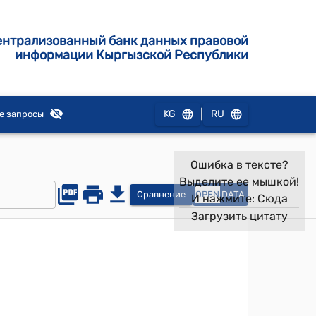
ентрализованный банк данных правовой
информации Кыргызской Республики
|
KG
RU
е запросы
Ошибка в тексте?
Выделите ее мышкой!
Сравнение
OPEN
DATA
И нажмите:
Сюда
Загрузить цитату