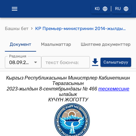
|
KG
RU
›
Башкы бет
КР Премьер-министринин 2014-жылдын 25-июлундагы № 328 (Кыргыз Республикасынын Премьер-министринин 2013-жылдын 18-сентябрындагы № 449 буйругуна өзгөртүү киргизүү боюнча) буйругу
Документ
Маалыматтар
Шилтеме документтер
Редакция
08.09.2023
Салыштыруу