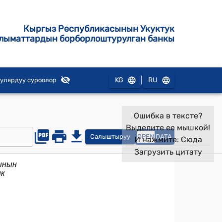
Кыргыз Республикасынын Укуктук
лыматтардын борборлоштурулган банкы
|
KG
RU
улярдуу суроолор
Ошибка в тексте?
Выделите ее мышкой!
Салыштыруу
OPEN
DATA
И нажмите:
Сюда
Загрузить цитату