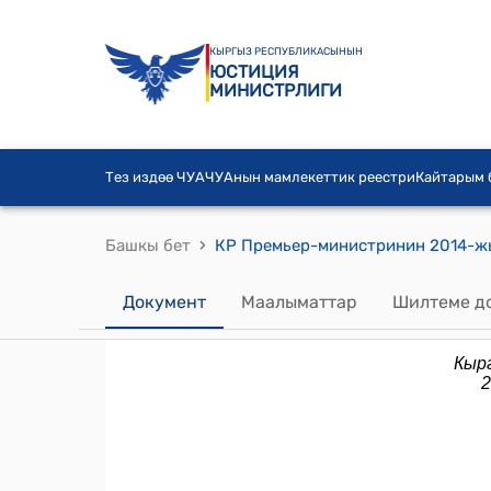
КЫРГЫЗ РЕСПУБЛИКАСЫНЫН
ЮСТИЦИЯ
МИНИСТРЛИГИ
Тез издөө ЧУА
ЧУАнын мамлекеттик реестри
Кайтарым
›
Башкы бет
Документ
Маалыматтар
Шилтеме д