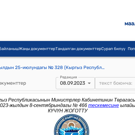
маа
 байланыш
Жаңы документтер
Тандалган документтер
Сурап билүү
Поп
КР Премьер-министринин 2014-жылдын 25-июлундагы № 328 (Кыргыз Республикасынын Премьер-министринин 2013-жылдын 18-сентябрындагы № 449 буйругуна өзгөртүү киргизүү боюнча) буйругу
Редакция
окументтер
08.09.2023