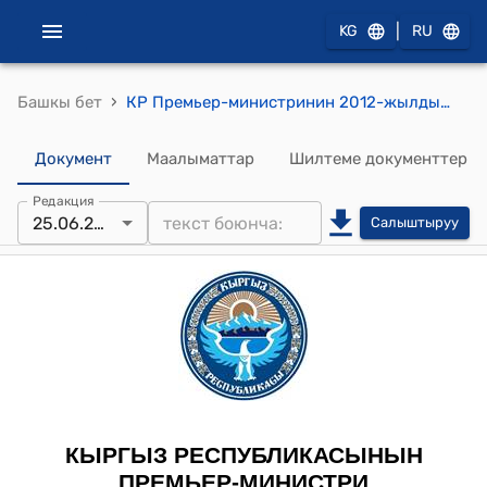
|
KG
RU
›
Башкы бет
КР Премьер-министринин 2012-жылдын 25-июнундагы № 513 (К.Б.Мамбетов жөнүндө) буйругу
Документ
Маалыматтар
Шилтеме документтер
Редакция
25.06.2012
Салыштыруу