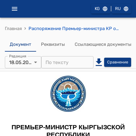
|
KG
RU
›
Главная
Распоряжение Премьер-министра КР от 18 мая 2012 года № 454 (О Чолпонкулове Т.А.)
Документ
Реквизиты
Ссылающиеся документы
Редакция
18.05.2012
Сравнение